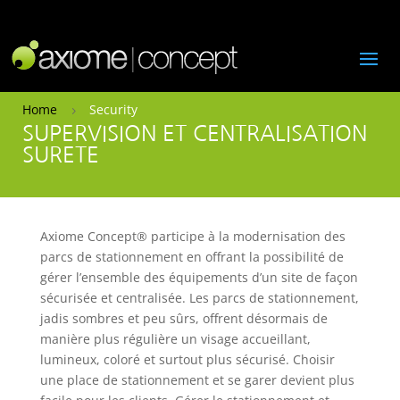
Home
Security
5
SUPERVISION ET CENTRALISATION
SURETE
Axiome Concept®
participe à la modernisation des
parcs de stationnement en offrant la possibilité de
gérer l’ensemble des équipements d’un site de façon
sécurisée et centralisée. Les parcs de stationnement,
jadis sombres et peu sûrs, offrent désormais de
manière plus régulière un visage accueillant,
lumineux, coloré et surtout plus sécurisé. Choisir
une place de stationnement et se garer devient plus