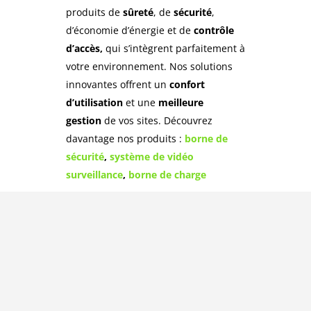
produits de
sûreté
, de
sécurité
,
d’
économie
d’
énergie
et de
contrôle
d’accès,
qui s’intègrent parfaitement à
votre environnement. Nos solutions
innovantes offrent un
confort
d’utilisation
et une
meilleure
gestion
de vos sites. Découvrez
davantage nos produits :
borne de
sécurité
,
système de vidéo
surveillance
,
borne de charge
Axiome Concept Groupe est présent dans
de nombreux secteurs tels que le
stationnement, les aéroports, les
établissements de santé, le secteur
portuaire, le secteur du bâtiment ou
encore tout autre infrastructure
nécessitant une centralisation et une